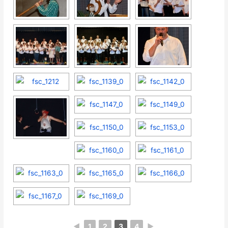
◄
1
2
3
4
►